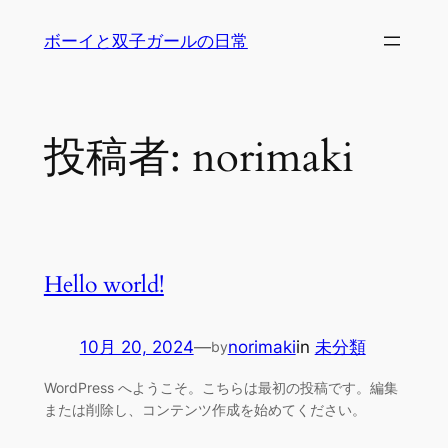
内
ボーイと双子ガールの日常
容
を
ス
キ
投稿者:
norimaki
ッ
プ
Hello world!
10月 20, 2024
—
norimaki
in
未分類
by
WordPress へようこそ。こちらは最初の投稿です。編集
または削除し、コンテンツ作成を始めてください。